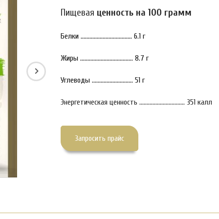
Пищевая
ценность на 100 грамм
Белки ................................... 6.1 г
Жиры .................................... 8.7 г
Углеводы ............................ 51 г
Энергетическая ценность ............................... 351 калл
Запросить прайс